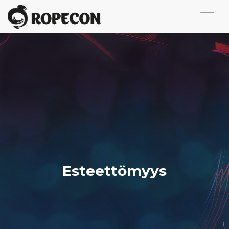
ROPECON
OHJELMA
LIPUT
KÄVIJÄLLE
VAPAAEHTOISILLE
BLOGI
MEDIALLE
OTA YHTEYTTÄ
Esteettömyys
SEARCH
EN