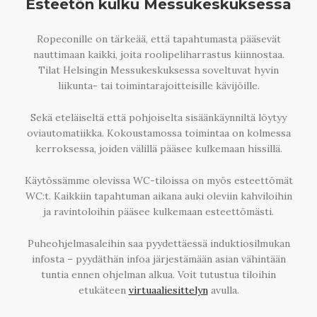
Esteetön kulku Messukeskuksessa
Ropeconille on tärkeää, että tapahtumasta pääsevät
nauttimaan kaikki, joita roolipeliharrastus kiinnostaa.
Tilat Helsingin Messukeskuksessa soveltuvat hyvin
liikunta- tai toimintarajoitteisille kävijöille.
Sekä eteläiseltä että pohjoiselta sisäänkäynniltä löytyy
oviautomatiikka. Kokoustamossa toimintaa on kolmessa
kerroksessa, joiden välillä pääsee kulkemaan hissillä.
Käytössämme olevissa WC-tiloissa on myös esteettömät
WC:t. Kaikkiin tapahtuman aikana auki oleviin kahviloihin
ja ravintoloihin pääsee kulkemaan esteettömästi.
Puheohjelmasaleihin saa pyydettäessä induktiosilmukan
infosta – pyydäthän infoa järjestämään asian vähintään
tuntia ennen ohjelman alkua. Voit tutustua tiloihin
etukäteen
virtuaaliesittelyn
avulla.