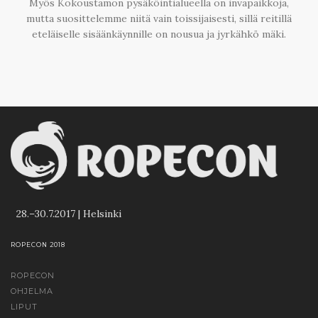
Myös Kokoustamon pysäköintialueella on invapaikkoja,
mutta suosittelemme niitä vain toissijaisesti, sillä reitillä
eteläiselle sisäänkäynnille on nousua ja jyrkähkö mäki.
28.–30.7.2017 | Helsinki
ROPECON 2018
ROPECON
OHJELMA
LIPUT