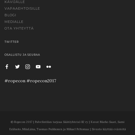
KÄVIJÄLLE
VAPAAEHTOISILLE
BLOGI
MEDIALLE
OTA YHTEYTTÄ
TWITTER
OSALLISTU JA SEURAA
#ropecon #ropecon2017
© Ropecon 2017 | Palvelintilan tarjoaa Säätöyhteisö B2 ry | Kuvat Marko Saari, Sami
Eräluoto, MiiaLiina, Tuomas Puikkonen ja Mikael Peltomaa | Sivusto käyttää evästeitä