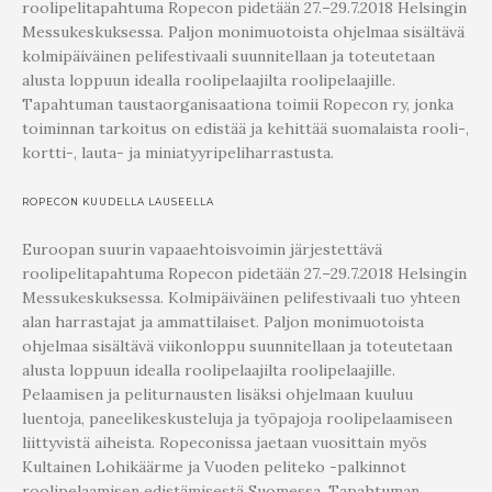
roolipelitapahtuma Ropecon pidetään 27.–29.7.2018 Helsingin
Messukeskuksessa. Paljon monimuotoista ohjelmaa sisältävä
kolmipäiväinen pelifestivaali suunnitellaan ja toteutetaan
alusta loppuun idealla roolipelaajilta roolipelaajille.
Tapahtuman taustaorganisaationa toimii Ropecon ry, jonka
toiminnan tarkoitus on edistää ja kehittää suomalaista rooli-,
kortti-, lauta- ja miniatyyripeliharrastusta.
ROPECON KUUDELLA LAUSEELLA
Euroopan suurin vapaaehtoisvoimin järjestettävä
roolipelitapahtuma Ropecon pidetään 27.–29.7.2018 Helsingin
Messukeskuksessa. Kolmipäiväinen pelifestivaali tuo yhteen
alan harrastajat ja ammattilaiset. Paljon monimuotoista
ohjelmaa sisältävä viikonloppu suunnitellaan ja toteutetaan
alusta loppuun idealla roolipelaajilta roolipelaajille.
Pelaamisen ja peliturnausten lisäksi ohjelmaan kuuluu
luentoja, paneelikeskusteluja ja työpajoja roolipelaamiseen
liittyvistä aiheista. Ropeconissa jaetaan vuosittain myös
Kultainen Lohikäärme ja Vuoden peliteko -palkinnot
roolipelaamisen edistämisestä Suomessa. Tapahtuman