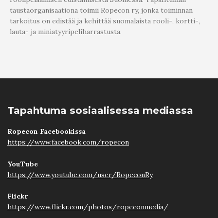
taustaorganisaationa toimii Ropecon ry, jonka toiminnan
tarkoitus on edistää ja kehittää suomalaista rooli-, kortti-,
lauta- ja miniatyyripeliharrastusta.
Tapahtuma sosiaalisessa mediassa
Ropecon Facebookissa
https://www.facebook.com/ropecon
YouTube
https://www.youtube.com/user/RopeconRy
Flickr
https://www.flickr.com/photos/ropeconmedia/