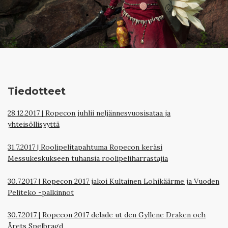
Tiedotteet
28.12.2017
|
Ropecon juhlii neljännesvuosisataa ja
yhteisöllisyyttä
31.7.2017
|
Roolipelitapahtuma Ropecon keräsi
Messukeskukseen tuhansia roolipeliharrastajia
30.7.2017
|
Ropecon 2017 jakoi Kultainen Lohikäärme ja Vuoden
Peliteko -palkinnot
30.7.2017
|
Ropecon 2017 delade ut den Gyllene Draken och
Årets Spelbragd