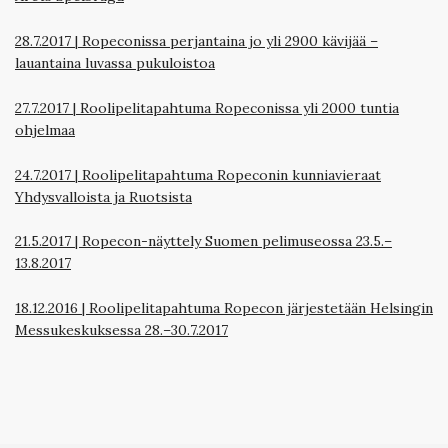
28.7.2017
|
Ropeconissa perjantaina jo yli 2900 kävijää –
lauantaina luvassa pukuloistoa
27.7.2017
|
Roolipelitapahtuma Ropeconissa yli 2000 tuntia
ohjelmaa
24.7.2017
|
Roolipelitapahtuma Ropeconin kunniavieraat
Yhdysvalloista ja Ruotsista
21.5.2017 | Ropecon-näyttely Suomen pelimuseossa 23.5.–
13.8.2017
18.12.2016 | Roolipelitapahtuma Ropecon järjestetään Helsingin
Messukeskuksessa 28.–30.7.2017