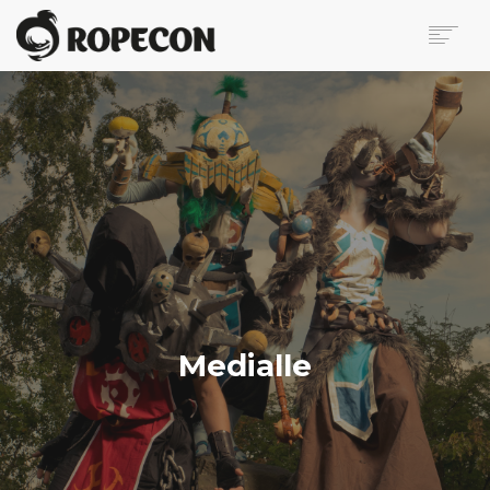
ROPECON
OHJELMA
LIPUT
KÄVIJÄLLE
VAPAAEHTOISILLE
BLOGI
MEDIALLE
OTA YHTEYTTÄ
Medialle
SEARCH
EN