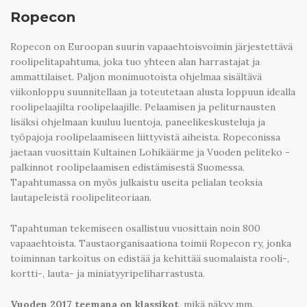
Ropecon
Ropecon on Euroopan suurin vapaaehtoisvoimin järjestettävä
roolipelitapahtuma, joka tuo yhteen alan harrastajat ja
ammattilaiset. Paljon monimuotoista ohjelmaa sisältävä
viikonloppu suunnitellaan ja toteutetaan alusta loppuun idealla
roolipelaajilta roolipelaajille. Pelaamisen ja peliturnausten
lisäksi ohjelmaan kuuluu luentoja, paneelikeskusteluja ja
työpajoja roolipelaamiseen liittyvistä aiheista. Ropeconissa
jaetaan vuosittain Kultainen Lohikäärme ja Vuoden peliteko -
palkinnot roolipelaamisen edistämisestä Suomessa.
Tapahtumassa on myös julkaistu useita pelialan teoksia
lautapeleistä roolipeliteoriaan.
Tapahtuman tekemiseen osallistuu vuosittain noin 800
vapaaehtoista. Taustaorganisaationa toimii Ropecon ry, jonka
toiminnan tarkoitus on edistää ja kehittää suomalaista rooli-,
kortti-, lauta- ja miniatyyripeliharrastusta.
Vuoden 2017 teemana on klassikot
, mikä näkyy mm.