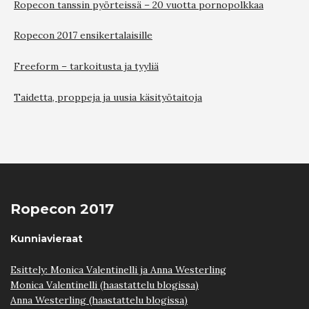
Ropecon tanssin pyörteissä – 20 vuotta pornopolkkaa
Ropecon 2017 ensikertalaisille
Freeform – tarkoitusta ja tyyliä
Taidetta, proppeja ja uusia käsityötaitoja
Ropecon 2017
Kunniavieraat
Esittely: Monica Valentinelli ja Anna Westerling
Monica Valentinelli (haastattelu blogissa)
Anna Westerling (haastattelu blogissa)