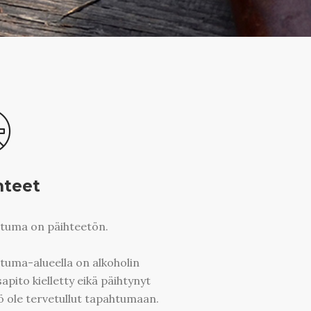
hteet
tuma on päihteetön.
uma-alueella on alkoholin
sapito kielletty eikä päihtynyt
ö ole tervetullut tapahtumaan.