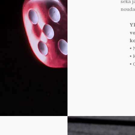
sekä j
nouda
Yk
vo
ko
• 
• 
• 