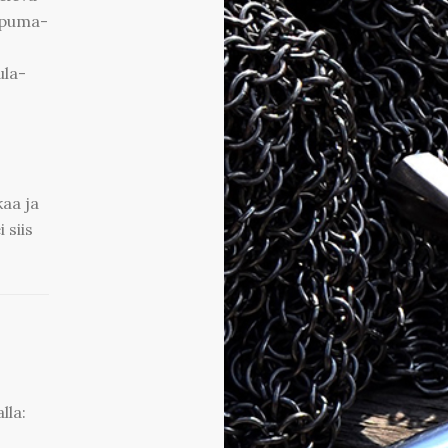
Ampuma-
ula-
kaa ja
 siis
lla: