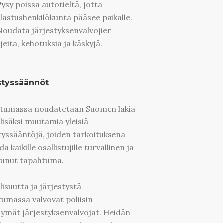
Pysy poissa autotieltä, jotta
lastushenkilökunta pääsee paikalle.
Noudata järjestyksenvalvojien
jeita, kehotuksia ja käskyjä.
styssäännöt
tumassa noudatetaan Suomen lakia
 lisäksi muutamia yleisiä
tyssääntöjä, joiden tarkoituksena
a kaikille osallistujille turvallinen ja
tunut tapahtuma.
lisuutta ja järjestystä
umassa valvovat poliisin
ymät järjestyksenvalvojat. Heidän