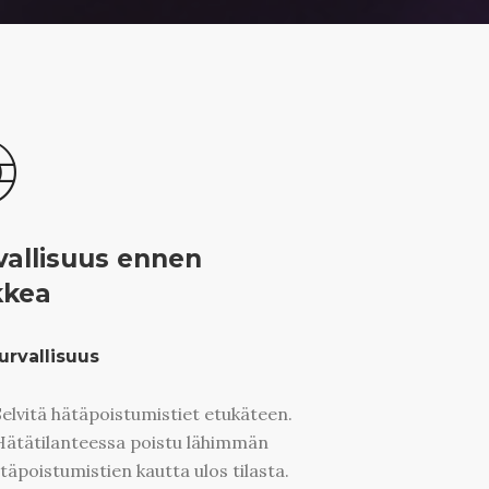
vallisuus ennen
kkea
urvallisuus
Selvitä hätäpoistumistiet etukäteen.
Hätätilanteessa poistu lähimmän
täpoistumistien kautta ulos tilasta.