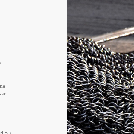
ä
ana
ssa.
elevä