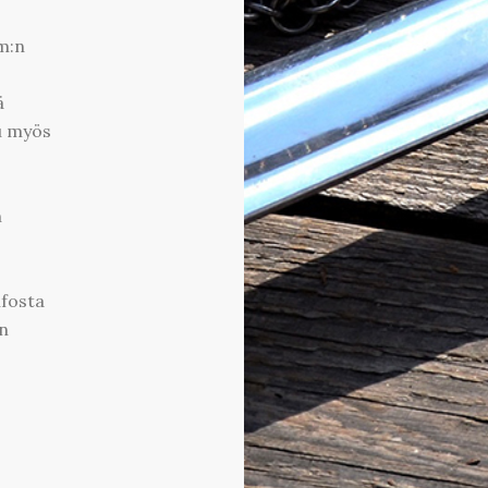
cm:n
ä
u myös
n
nfosta
n