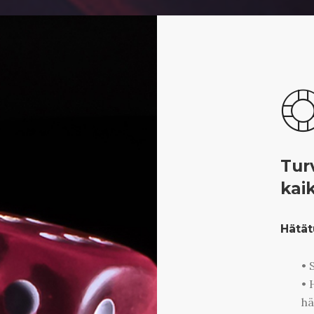
Tur
kai
Hätät
• 
• 
hä