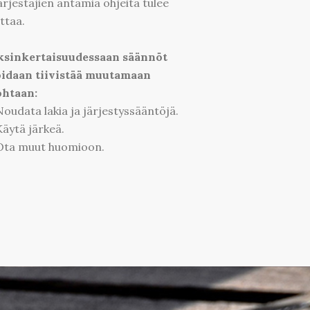
ärjestäjien antamia ohjeita tulee
ttaa.
sinkertaisuudessaan säännöt
idaan tiivistää muutamaan
htaan:
Noudata lakia ja järjestyssääntöjä.
Käytä järkeä.
Ota muut huomioon.