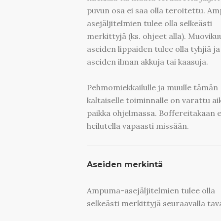
puvun osa ei saa olla teroitettu. 
asejäljitelmien tulee olla selkeästi
merkittyjä (ks. ohjeet alla). Muoviku
aseiden lippaiden tulee olla tyhjiä ja
aseiden ilman akkuja tai kaasuja.
Pehmomiekkailulle ja muulle tämän
kaltaiselle toiminnalle on varattu ai
paikka ohjelmassa. Boffereitakaan ei
heilutella vapaasti missään.
Aseiden merkintä
Ampuma-asejäljitelmien tulee olla
selkeästi merkittyjä seuraavalla tava