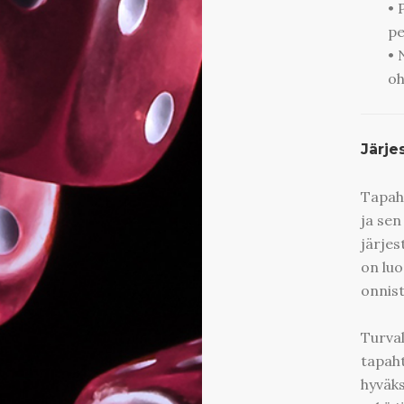
• 
pe
• 
oh
Järje
Tapah
ja sen
järjes
on luod
onnis
Turval
tapaht
hyväks