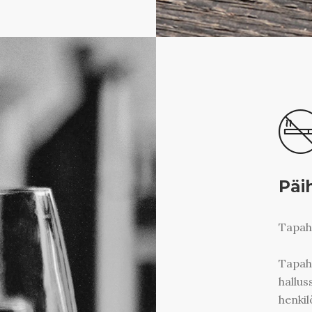
Päi
Tapah
Tapaht
hallus
henkil