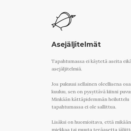
Asejäljitelmät
Tapahtumassa ei käytetä aseita eik
asejäljitelmiä.
Jos pukuusi sellainen oleellisena os
kuuluu, sen on pysyttävä kiinni puvu
Minkään kättäpidemmän heiluttelu
tapahtumassa ei ole sallittua.
Lisäksi on huomioitava, että mikään
miekkaa tai muuta teräasetta jäljitt