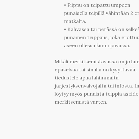
• Piippu on teipattu umpeen
punaisella teipillä vähintään 2 
matkalta.
• Kahvassa tai perässä on selke
punainen teippaus, joka erottu
aseen ollessa kiinni puvussa.
Mikäli merkitsemistavassa on jotai
epäselvää tai sinulla on kysyttävää,
tiedustele apua lähimmältä
järjestyksenvalvojalta tai infosta. I
löytyy myös punaista teippiä aseide
merkitsemistä varten.