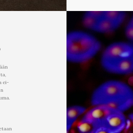
o
tään
ta,
 ei-
on
uma.
tetaan