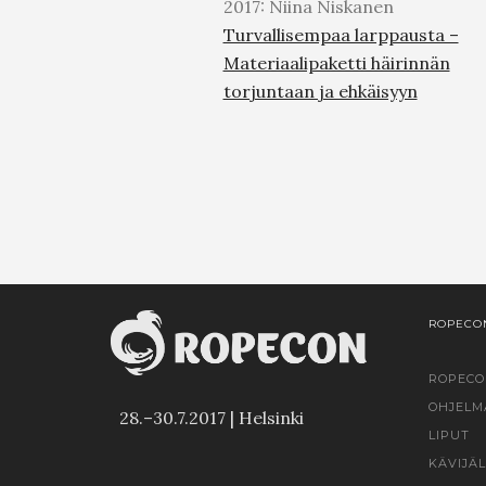
2017: Niina Niskanen
Turvallisempaa larppausta –
Materiaalipaketti häirinnän
torjuntaan ja ehkäisyyn
ROPECON
ROPECO
OHJELM
28.–30.7.2017 | Helsinki
LIPUT
KÄVIJÄL