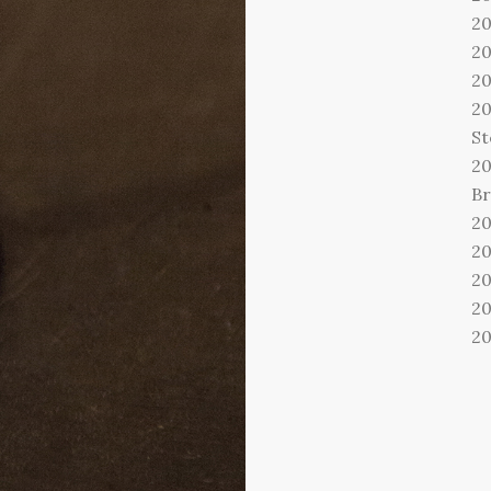
20
20
20
20
St
20
B
20
20
20
20
20