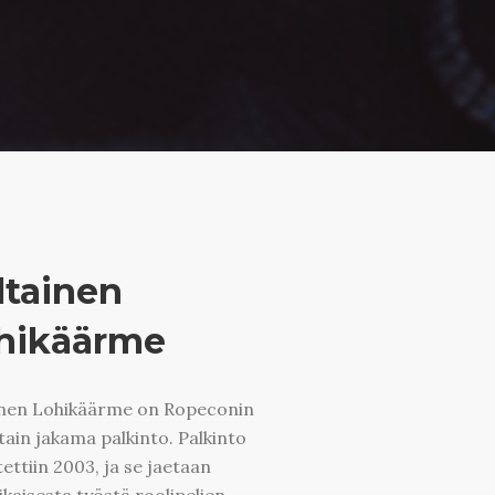
ltainen
hikäärme
inen Lohikäärme on Ropeconin
tain jakama palkinto. Palkinto
ettiin 2003, ja se jaetaan