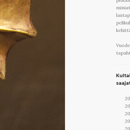
pitkäa
miniat
lautap
peliku
kehitt
Vuoden
tapaht
Kulta
saaja
20
20
20
20
20