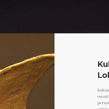
Ku
Lo
Kulta
vuosit
perust