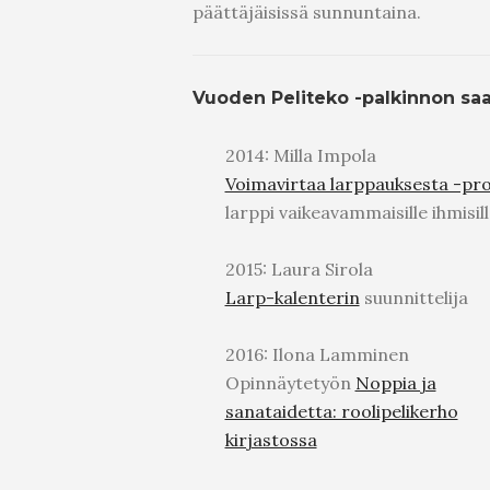
päättäjäisissä sunnuntaina.
Vuoden Peliteko -palkinnon saa
2014: Milla Impola
Voimavirtaa larppauksesta -pro
larppi vaikeavammaisille ihmisil
2015: Laura Sirola
Larp-kalenterin
suunnittelija
2016: Ilona Lamminen
Opinnäytetyön
Noppia ja
sanataidetta: roolipelikerho
kirjastossa