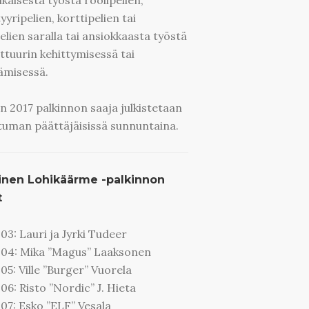
ikaisesta työstä roolipelien,
yyripelien, korttipelien tai
elien saralla tai ansiokkaasta työstä
lttuurin kehittymisessä tai
ämisessä.
 2017 palkinnon saaja julkistetaan
uman päättäjäisissä sunnuntaina.
inen Lohikäärme -palkinnon
t
03: Lauri ja Jyrki Tudeer
04: Mika ”Magus” Laaksonen
05: Ville ”Burger” Vuorela
06: Risto ”Nordic” J. Hieta
07: Esko ”ELF” Vesala