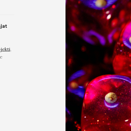
jat
jekti
,
le