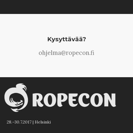
Kysyttävää?
ohjelma@ropecon.fi
28.–30.7.2017 | Helsinki