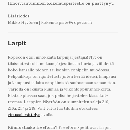
Ilmoittautuminen Kokemuspisteelle on päättynyt.
Lisätiedot
Mikko Hyvönen
|
kokemuspiste@ropecon.fi
Larpit
Ropecon etsii innokkaita larpinjärjestäjiä! Nyt on
tilaisuutesi tulla mukaan järjestämään huvia ja viihdettä
koko kansalle pienen tai isonkin conipelin muodossa.
Pelipaikkoja on rajoitetusti, joten kerää ideasi, kimpsusi
ja kampsusi ja laita näppäimistö sauhuamaan saman tien.
Tarjolla on ikuista kunniaa ja viikonloppurannekkeita.
Ekstra-plussaa saat, jos pelisi heijastelee klassikot-
teemaa. Larppien käyttöön on suunniteltu saleja 216,
216a, 217 ja 218. Voit tutustua tiloihin etukäteen
virtuaaliesittelyn
avulla.
Kiinnostaako freeform?
Freeform-pelit ovat larpin