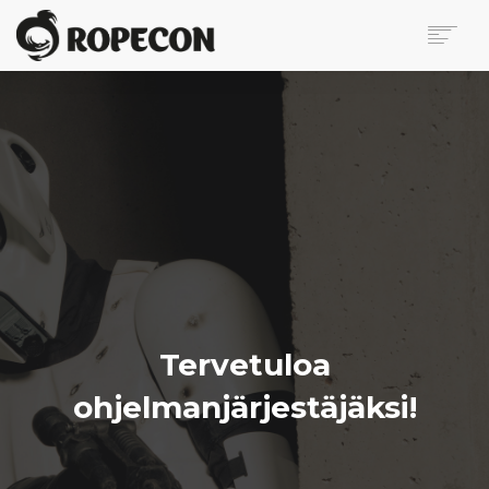
ROPECON
OHJELMA
LIPUT
KÄVIJÄLLE
VAPAAEHTOISILLE
BLOGI
MEDIALLE
OTA YHTEYTTÄ
Tervetuloa
SEARCH
ohjelmanjärjestäjäksi!
EN