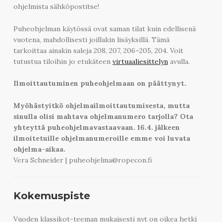
ohjelmista sähköpostitse!
Puheohjelman käytössä ovat saman tilat kuin edellisenä
vuotena, mahdollisesti joillakin lisäyksillä. Tämä
tarkoittaa ainakin saleja 208, 207, 206–205, 204. Voit
tutustua tiloihin jo etukäteen
virtuaaliesittelyn
avulla.
Ilmoittautuminen puheohjelmaan on päättynyt.
Myöhästyitkö ohjelmailmoittautumisesta, mutta
sinulla olisi mahtava ohjelmanumero tarjolla? Ota
yhteyttä puheohjelmavastaavaan. 16.4. jälkeen
ilmoitetuille ohjelmanumeroille emme voi luvata
ohjelma-aikaa.
Vera Schneider
|
puheohjelma@ropecon.fi
Kokemuspiste
Vuoden klassikot-teeman mukaisesti nyt on oikea hetki