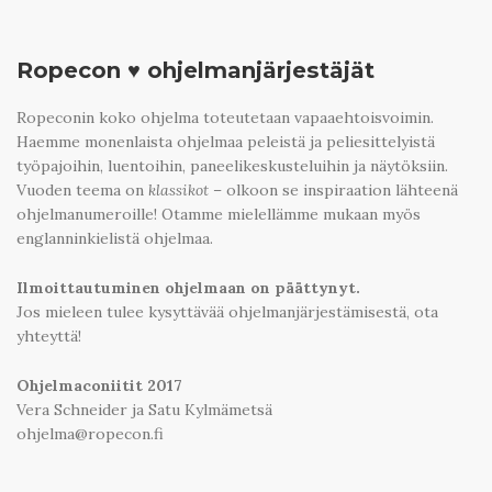
Ropecon ♥ ohjelmanjärjestäjät
Ropeconin koko ohjelma toteutetaan vapaaehtoisvoimin.
Haemme monenlaista ohjelmaa peleistä ja peliesittelyistä
työpajoihin, luentoihin, paneelikeskusteluihin ja näytöksiin.
Vuoden teema on
klassikot
– olkoon se inspiraation lähteenä
ohjelmanumeroille! Otamme mielellämme mukaan myös
englanninkielistä ohjelmaa.
Ilmoittautuminen ohjelmaan on päättynyt.
Jos mieleen tulee kysyttävää ohjelmanjärjestämisestä, ota
yhteyttä!
Ohjelmaconiitit 2017
Vera Schneider ja Satu Kylmämetsä
ohjelma@ropecon.fi