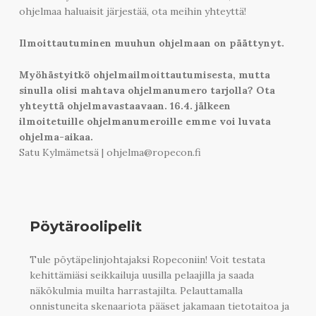
ohjelmaa haluaisit järjestää, ota meihin yhteyttä!
Ilmoittautuminen muuhun ohjelmaan on päättynyt.
Myöhästyitkö ohjelmailmoittautumisesta, mutta
sinulla olisi mahtava ohjelmanumero tarjolla? Ota
yhteyttä ohjelmavastaavaan. 16.4. jälkeen
ilmoitetuille ohjelmanumeroille emme voi luvata
ohjelma-aikaa.
Satu Kylmämetsä
|
ohjelma@ropecon.fi
Pöytäroolipelit
Tule pöytäpelinjohtajaksi Ropeconiin! Voit testata
kehittämiäsi seikkailuja uusilla pelaajilla ja saada
näkökulmia muilta harrastajilta. Pelauttamalla
onnistuneita skenaariota pääset jakamaan tietotaitoa ja