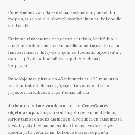
Puheohjelma voi olla esitelmä, keskustelu, paneeli tai
työpaja, ja se voi olla aloittelijaystävällinen tai kokeneille
konkareille.
Etsimme tänä vuonna erityisesti taiteisiin, käsitöihin ja
muuhun roolipelaamisen ympärillä tapahtuvaan luovaan
harrastamiseen liittyvää ohjelmaa. Haemme myös lauta-,
figu- ja pöytäroolipeliaiheista puheohjelmaa ja
työpajoja.
Puheohjelman pituus on 45 minuuttia tai 105 minuuttia.
Jos ilmoitat ohjelmaan työpajan, toivomme että se
järjestetään kahdesti tapahtuman aikana.
Jatkamme viime vuodesta tuttua CrossGames-
ohjelmasarjaa.
Sarjaan voit tarjota pelisuunnitteluun,
kirjoittamiseen sekä digipelien ja roolipelien rajapintaan
keskittyviä ohjelmanumeroita. Otamme vastaan myös
ideoita ja toiveita tähän kokonaisuuteen sopivista