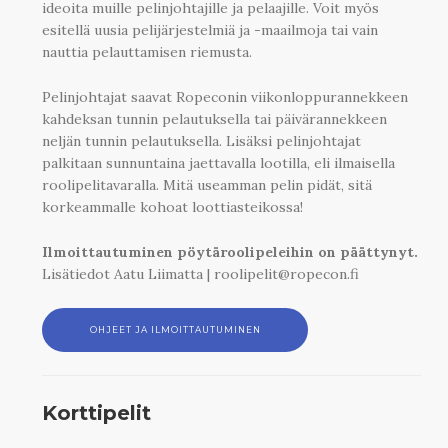
ideoita muille pelinjohtajille ja pelaajille. Voit myös
esitellä uusia pelijärjestelmiä ja -maailmoja tai vain
nauttia pelauttamisen riemusta.
Pelinjohtajat saavat Ropeconin viikonloppurannekkeen
kahdeksan tunnin pelautuksella tai päivärannekkeen
neljän tunnin pelautuksella. Lisäksi pelinjohtajat
palkitaan sunnuntaina jaettavalla lootilla, eli ilmaisella
roolipelitavaralla. Mitä useamman pelin pidät, sitä
korkeammalle kohoat loottiasteikossa!
Ilmoittautuminen pöytäroolipeleihin on päättynyt.
Lisätiedot Aatu Liimatta
|
roolipelit@ropecon.fi
OHJEET JA ILMOITTAUTUMINEN
Korttipelit