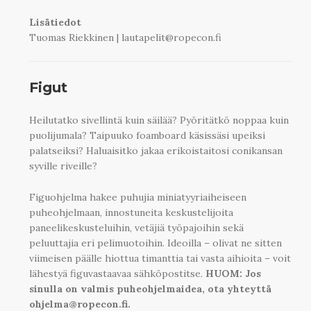
Lisätiedot
Tuomas Riekkinen
|
lautapelit@ropecon.fi
Figut
Heilutatko sivellintä kuin säilää? Pyöritätkö noppaa kuin
puolijumala? Taipuuko foamboard käsissäsi upeiksi
palatseiksi? Haluaisitko jakaa erikoistaitosi conikansan
syville riveille?
Figuohjelma hakee puhujia miniatyyriaiheiseen
puheohjelmaan, innostuneita keskustelijoita
paneelikeskusteluihin, vetäjiä työpajoihin sekä
peluuttajia eri pelimuotoihin. Ideoilla – olivat ne sitten
viimeisen päälle hiottua timanttia tai vasta aihioita – voit
lähestyä figuvastaavaa sähköpostitse.
HUOM: Jos
sinulla on valmis puheohjelmaidea, ota yhteyttä
ohjelma@ropecon.fi.