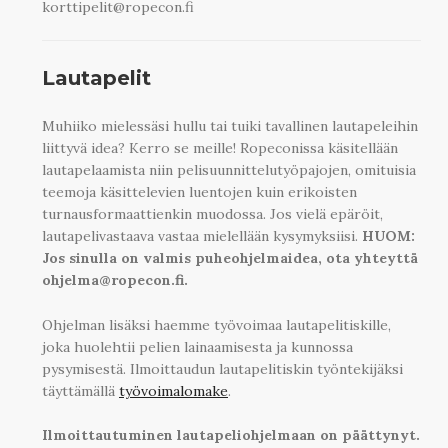
korttipelit@ropecon.fi
Lautapelit
Muhiiko mielessäsi hullu tai tuiki tavallinen lautapeleihin
liittyvä idea? Kerro se meille! Ropeconissa käsitellään
lautapelaamista niin pelisuunnittelutyöpajojen, omituisia
teemoja käsittelevien luentojen kuin erikoisten
turnausformaattienkin muodossa. Jos vielä epäröit,
lautapelivastaava vastaa mielellään kysymyksiisi.
HUOM:
Jos sinulla on valmis puheohjelmaidea, ota yhteyttä
ohjelma@ropecon.fi.
Ohjelman lisäksi haemme työvoimaa lautapelitiskille,
joka huolehtii pelien lainaamisesta ja kunnossa
pysymisestä. Ilmoittaudun lautapelitiskin työntekijäksi
täyttämällä
työvoimalomake
.
Ilmoittautuminen lautapeliohjelmaan on päättynyt.