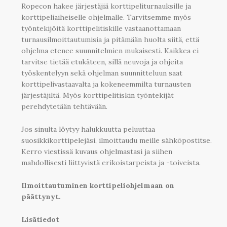
Ropecon hakee järjestäjiä korttipeliturnauksille ja
korttipeliaiheiselle ohjelmalle. Tarvitsemme myös
työntekijöitä korttipelitiskille vastaanottamaan
turnausilmoittautumisia ja pitämään huolta siitä, että
ohjelma etenee suunnitelmien mukaisesti. Kaikkea ei
tarvitse tietää etukäteen, sillä neuvoja ja ohjeita
työskentelyyn sekä ohjelman suunnitteluun saat
korttipelivastaavalta ja kokeneemmilta turnausten
järjestäjiltä. Myös korttipelitiskin työntekijät
perehdytetään tehtävään.
Jos sinulta löytyy halukkuutta peluuttaa
suosikkikorttipelejäsi, ilmoittaudu meille sähköpostitse.
Kerro viestissä kuvaus ohjelmastasi ja siihen
mahdollisesti liittyvistä erikoistarpeista ja -toiveista.
Ilmoittautuminen korttipeliohjelmaan on
päättynyt.
Lisätiedot