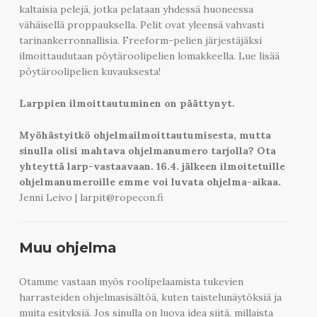
kaltaisia pelejä, jotka pelataan yhdessä huoneessa
vähäisellä proppauksella. Pelit ovat yleensä vahvasti
tarinankerronnallisia. Freeform-pelien järjestäjäksi
ilmoittaudutaan pöytäroolipelien lomakkeella. Lue lisää
pöytäroolipelien kuvauksesta!
Larppien ilmoittautuminen on päättynyt.
Myöhästyitkö ohjelmailmoittautumisesta, mutta
sinulla olisi mahtava ohjelmanumero tarjolla? Ota
yhteyttä larp-vastaavaan. 16.4. jälkeen ilmoitetuille
ohjelmanumeroille emme voi luvata ohjelma-aikaa.
Jenni Leivo
|
larpit@ropecon.fi
Muu ohjelma
Otamme vastaan myös roolipelaamista tukevien
harrasteiden ohjelmasisältöä, kuten taistelunäytöksiä ja
muita esityksiä. Jos sinulla on luova idea siitä, millaista