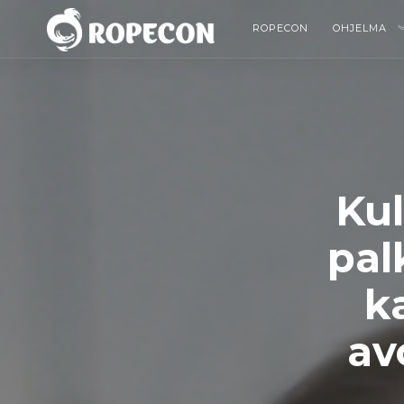
ROPECON
OHJELMA
Kul
pal
k
av