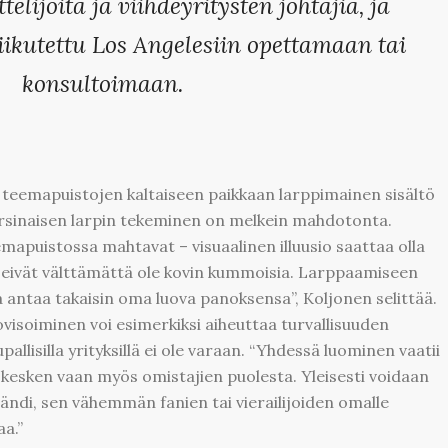
elijoita ja viihdeyritysten johtajia, ja
kiikutettu Los Angelesiin opettamaan tai
konsultoimaan.
teemapuistojen kaltaiseen paikkaan larppimainen sisältö
arsinaisen larpin tekeminen on melkein mahdotonta.
emapuistossa mahtavat – visuaalinen illuusio saattaa olla
na eivät välttämättä ole kovin kummoisia. Larppaamiseen
 antaa takaisin oma luova panoksensa”, Koljonen selittää.
ovisoiminen voi esimerkiksi aiheuttaa turvallisuuden
upallisilla yrityksillä ei ole varaan. “Yhdessä luominen vaatii
n kesken vaan myös omistajien puolesta. Yleisesti voidaan
ändi, sen vähemmän fanien tai vierailijoiden omalle
aa.”