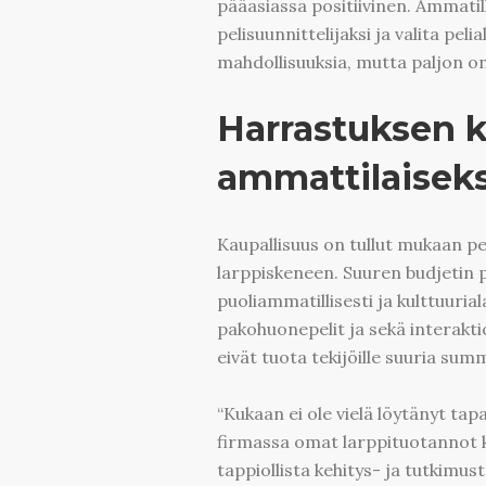
pääasiassa positiivinen. Ammatil
pelisuunnittelijaksi ja valita pel
mahdollisuuksia, mutta paljon on
Harrastuksen k
ammattilaiseks
Kaupallisuus on tullut mukaan pe
larppiskeneen. Suuren budjetin 
puoliammatillisesti ja kulttuuria
pakohuonepelit ja sekä interakti
eivät tuota tekijöille suuria summ
“Kukaan ei ole vielä löytänyt tap
firmassa omat larppituotannot k
tappiollista kehitys- ja tutkim