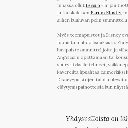
muassa ollut
Level 5
-larpin tuot
ja tanskalaisen
Esrum Kloster
-m
siihen kuuluvan pelin suunnittelu
Myös teemapuistot ja Disney ova
monista mahdollisuuksista. Yhdys
huvipuistosuunnittelijoita ja viih
Angelesiin opettamaan tai konsu
suuryrityksille tehneet, vaikka e
kavereilta lipsahtaa esimerkiksi 
Disney-puistojen tulolla olevat u
eläytymispainotteisia kun näyttä
Yhdysvalloista on läh