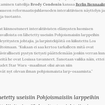
taminen taiteilija
Brody Condonin
kanssa
Berlin Biennaali
useon reformaatiojuhlavuoden interaktiivisen näyttelyn ja
 ja tuotanto.
t kiinnostuneet interaktiivisten elämysten luomisen
valloista on lähetetty useisiin Pohjoismaisiin larppeihin
deyritysten johtajia, ja larpintekijöitä on kiikutettu Los
ltoimaan. “Kukaan ei saa kertoa tarkalleen mitä ovat
pävirallisesti pystyn tietysti päättelemään jonkin verran kun
keitä he ovat Losissa tavanneet. Sanotaan vaikka näin, ettei
udet Star Wars -maailmat olisi aivan niin
vät nyt olevan ilman pohjoismaista larp-osaamista.”
etetty useisiin Pohjoismaisiin larppeihin