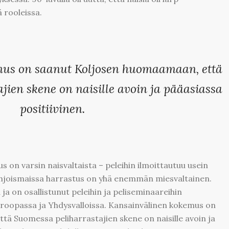
 rooleissa.
us on saanut Koljosen huomaamaan, että
jien skene on naisille avoin ja pääasiassa
positiivinen.
 on varsin naisvaltaista – peleihin ilmoittautuu usein
hjoismaissa harrastus on yhä enemmän miesvaltainen.
ja on osallistunut peleihin ja peliseminaareihin
uroopassa ja Yhdysvalloissa. Kansainvälinen kokemus on
ä Suomessa peliharrastajien skene on naisille avoin ja