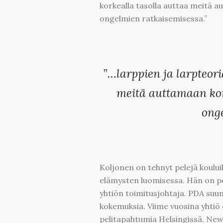
korkealla tasolla auttaa meitä a
ongelmien ratkaisemisessa.”
”…larppien ja larpteor
meitä auttamaan kon
ong
Koljonen on tehnyt pelejä kouluil
elämysten luomisessa. Hän on 
yhtiön toimitusjohtaja. PDA suunn
kokemuksia. Viime vuosina yhtiö 
pelitapahtumia Helsingissä, New 