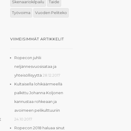
Skenaariokilpailu
Taide
Työvoima
Vuoden Peliteko
VIIMEISIMMÄT ARTIKKELIT
Ropecon juhlii
neljännesvuosisataa ja
yhteisöllisyyttä
28.12.2017
Kultaisella lohikäärmeellä
palkittu Johanna Koljonen
kannustaa rohkeaan ja
avoimeen pelikulttuuriin
t
24.10.2017
Ropecon 2018 haluaa sinut