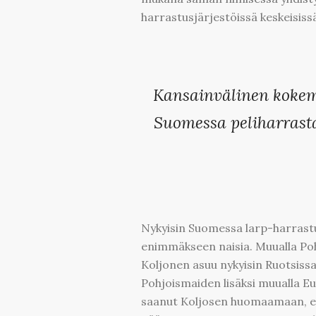
harrastusjärjestöissä keskeisissä
Kansainvälinen kokem
Suomessa peliharrasta
Nykyisin Suomessa larp-harrastus
enimmäkseen naisia. Muualla Po
Koljonen asuu nykyisin Ruotsissa 
Pohjoismaiden lisäksi muualla E
saanut Koljosen huomaamaan, ett