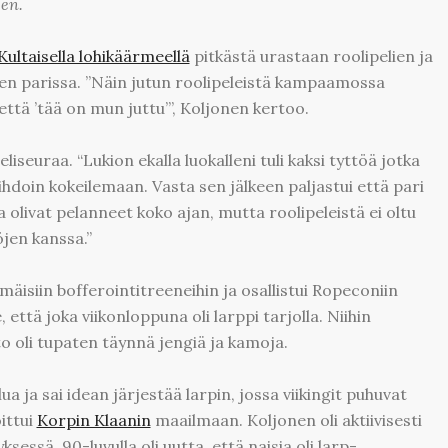
en.
Kultaisella lohikäärmeellä
pitkästä urastaan roolipelien ja
ppien parissa. ”Näin jutun roolipeleistä kampaamossa
, että ’tää on mun juttu’”, Koljonen kertoo.
eliseuraa. “Lukion ekalla luokalleni tuli kaksi tyttöä jotka
ihdoin kokeilemaan. Vasta sen jälkeen paljastui että pari
 olivat pelanneet koko ajan, mutta roolipeleistä ei oltu
jen kanssa.”
isiin bofferointitreeneihin ja osallistui Ropeconiin
että joka viikonloppuna oli larppi tarjolla. Niihin
to oli tupaten täynnä jengiä ja kamoja.
ua ja sai idean järjestää larpin, jossa viikingit puhuvat
ittui
Korpin Klaanin
maailmaan. Koljonen oli aktiivisesti
ssä. 90-luvulla oli uutta, että naisia oli larp-