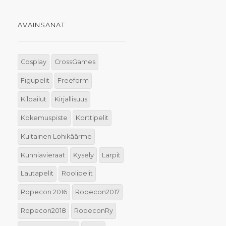
AVAINSANAT
Cosplay
CrossGames
Figupelit
Freeform
Kilpailut
Kirjallisuus
Kokemuspiste
Korttipelit
Kultainen Lohikäärme
Kunniavieraat
Kysely
Larpit
Lautapelit
Roolipelit
Ropecon 2016
Ropecon2017
Ropecon2018
RopeconRy