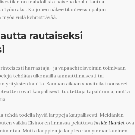
lisestikin on mahdollista naisena kouluttautua
iala työuraksi. Koljonen näkee tilanteessa paljon
 myös vielä kehitettävää.
autta rautaiseksi
i
rinteisesti harrastaja- ja vapaaehtoisvoimin toimivaan
pelejä tehdään ulkomailla ammattimaisesti tai
lan yrityksien kautta. Samaan aikaan suosituiksi nousseet
oteatteri ovat kaupallisesti tuotettuja tapahtumia, mutta
ia.
aa tehdä todella hyviä larppeja kaupallisesti. Meidänkin
uten vaikka Elsinoren linnassa pelattava
Inside Hamlet
ova
ustoimintaa. Mutta larppien ja larpteorian ymmärtäminen