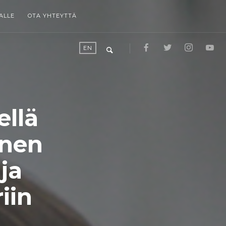
ALLE
OTA YHTEYTTÄ
EN
ellä
onen
ja
iin