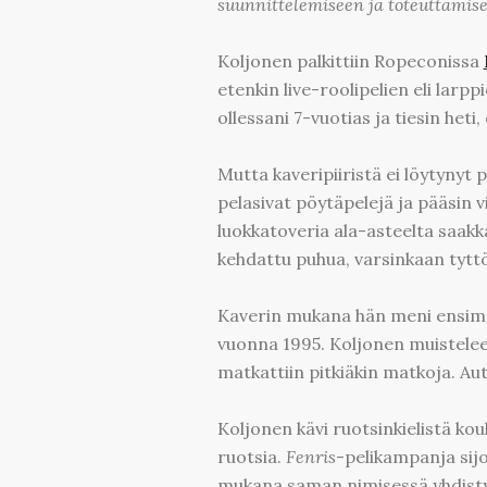
suunnittelemiseen ja toteuttamise
Koljonen palkittiin Ropeconissa
etenkin live-roolipelien eli lar
ollessani 7-vuotias ja tiesin heti
Mutta kaveripiiristä ei löytynyt p
pelasivat pöytäpelejä ja pääsin v
luokkatoveria ala-asteelta saakka
kehdattu puhua, varsinkaan tyttö
Kaverin mukana hän meni ensimmä
vuonna 1995. Koljonen muistelee, 
matkattiin pitkiäkin matkoja. Au
Koljonen kävi ruotsinkielistä koul
ruotsia.
Fenris
-pelikampanja sijo
mukana saman nimisessä yhdistykse