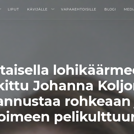
LIPUT
KÄVIJÄLLE
VAPAAEHTOISILLE
BLOGI
MEDI
taisella lohikäärme
kittu Johanna Kolj
annustaa rohkeaan 
oimeen pelikulttuur