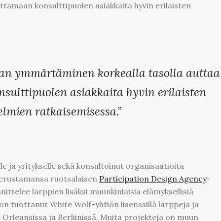
uttamaan konsulttipuolen asiakkaita hyvin erilaisten
ian ymmärtäminen korkealla tasolla auttaa
sulttipuolen asiakkaita hyvin erilaisten
elmien ratkaisemisessa.”
le ja yritykselle sekä konsultoinut organisaatioita
perustamansa ruotsalaisen
Participation Design Agency
-
ittelee larppien lisäksi muunkinlaisia elämyksellisiä
on tuottanut White Wolf-yhtiön lisenssillä larppeja ja
Orleansissa ja Berliinissä. Muita projekteja on muun