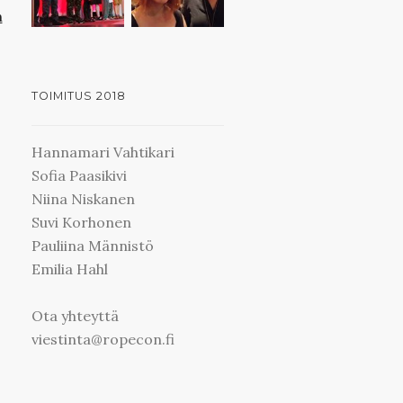
n
TOIMITUS 2018
Hannamari Vahtikari
Sofia Paasikivi
Niina Niskanen
Suvi Korhonen
Pauliina Männistö
Emilia Hahl
Ota yhteyttä
viestinta@ropecon.fi