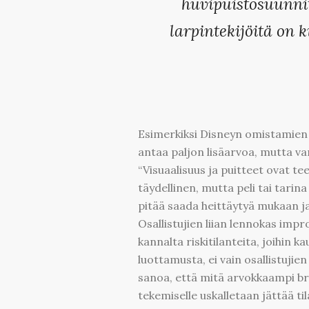
huvipuistosuunnitt
larpintekijöitä on 
Esimerkiksi Disneyn omistamien 
antaa paljon lisäarvoa, mutta v
“Visuaalisuus ja puitteet ovat te
täydellinen, mutta peli tai tari
pitää saada heittäytyä mukaan ja
Osallistujien liian lennokas impr
kannalta riskitilanteita, joihin ka
luottamusta, ei vain osallistujie
sanoa, että mitä arvokkaampi br
tekemiselle uskalletaan jättää til