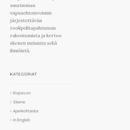
suurimman
vapaaehtoisvoimin
järjestettävän
roolipelitapahtuman
rakentumista ja kertoo
skenen uutisista sekä
ilmiöistä.
KATEGORIAT
Ropecon
Skene
Ajankohtaista
In English