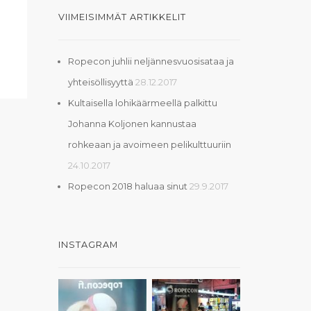
VIIMEISIMMÄT ARTIKKELIT
Ropecon juhlii neljännesvuosisataa ja
yhteisöllisyyttä
28.12.2017
Kultaisella lohikäärmeellä palkittu
Johanna Koljonen kannustaa
rohkeaan ja avoimeen pelikulttuuriin
24.10.2017
Ropecon 2018 haluaa sinut
29.9.2017
INSTAGRAM