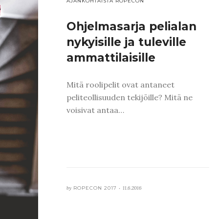
AJANKOHTAISTA ROPECON
Ohjelmasarja pelialan
nykyisille ja tuleville
ammattilaisille
Mitä roolipelit ovat antaneet
peliteollisuuden tekijöille? Mitä ne
voisivat antaa…
by
ROPECON 2017 •
11.6.2016