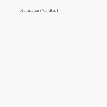
Hannamari Vahtikari
Sofia Paasikivi
Niina Niskanen
Suvi Korhonen
Pauliina Männistö
Emilia Hahl
Ota yhteyttä
viestinta@ropecon.fi