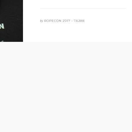
by
ROPECON 2017 •
7.6.2016