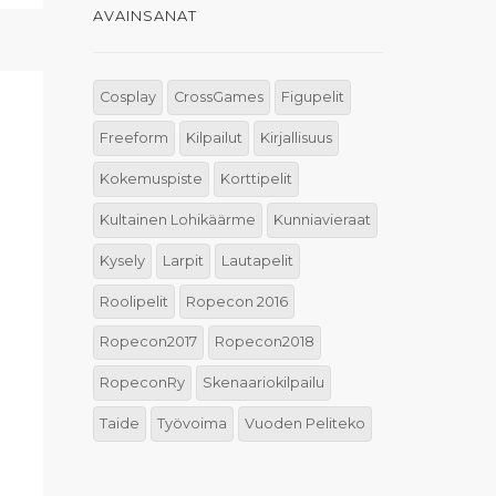
AVAINSANAT
Cosplay
CrossGames
Figupelit
Freeform
Kilpailut
Kirjallisuus
Kokemuspiste
Korttipelit
Kultainen Lohikäärme
Kunniavieraat
Kysely
Larpit
Lautapelit
Roolipelit
Ropecon 2016
Ropecon2017
Ropecon2018
RopeconRy
Skenaariokilpailu
Taide
Työvoima
Vuoden Peliteko