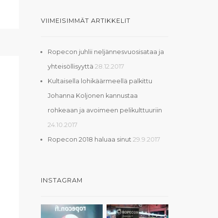
VIIMEISIMMÄT ARTIKKELIT
Ropecon juhlii neljännesvuosisataa ja
yhteisöllisyyttä
28.12.2017
Kultaisella lohikäärmeellä palkittu
Johanna Koljonen kannustaa
rohkeaan ja avoimeen pelikulttuuriin
24.10.2017
Ropecon 2018 haluaa sinut
29.9.2017
INSTAGRAM