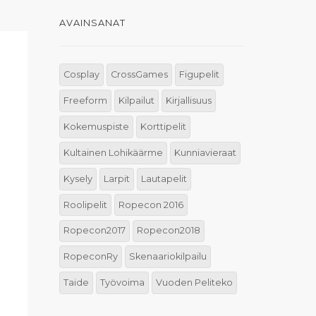
AVAINSANAT
Cosplay
CrossGames
Figupelit
Freeform
Kilpailut
Kirjallisuus
Kokemuspiste
Korttipelit
Kultainen Lohikäärme
Kunniavieraat
Kysely
Larpit
Lautapelit
Roolipelit
Ropecon 2016
Ropecon2017
Ropecon2018
RopeconRy
Skenaariokilpailu
Taide
Työvoima
Vuoden Peliteko