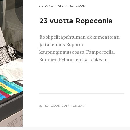
AJANKOHTAISTA ROPECON
23 vuotta Ropeconia
Roolipelitapahtuman dokumentointi
ja tallennus Espoon
kaupunginmuseossa Tampereella,
Suomen Pelimuseossa, aukeaa…
by
ROPECON 2017 •
22.5.2017