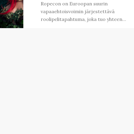
Ropecon on Euroopan suurin
vapaaehtoisvoimin järjestettävä
roolipelitapahtuma, joka tuo yhteen…
by
ROPECON 2017 •
10.2.2017