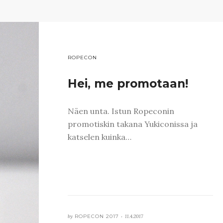
ROPECON
Hei, me promotaan!
Näen unta. Istun Ropeconin
promotiskin takana Yukiconissa ja
katselen kuinka…
by
ROPECON 2017 •
11.4.2017