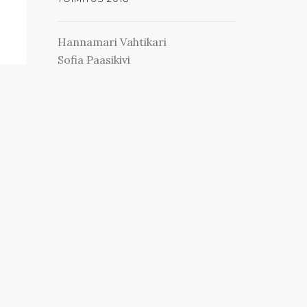
Hannamari Vahtikari
Sofia Paasikivi
Niina Niskanen
Suvi Korhonen
Pauliina Männistö
Emilia Hahl
Ota yhteyttä
viestinta@ropecon.fi