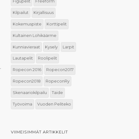
Figupelit
Freeform
Kilpailut
Kirjallisuus
Kokemuspiste
Korttipelit
Kultainen Lohikäärme
Kunniavieraat
Kysely
Larpit
Lautapelit
Roolipelit
.
Ropecon 2016
Ropecon2017
Ropecon2018
RopeconRy
Skenaariokilpailu
Taide
Työvoima
Vuoden Peliteko
VIIMEISIMMÄT ARTIKKELIT