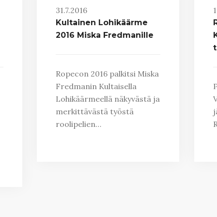
31.7.2016
1
Kultainen Lohikäärme
2016 Miska Fredmanille
Ropecon 2016 palkitsi Miska
Fredmanin Kultaisella
P
Lohikäärmeellä näkyvästä ja
V
merkittävästä työstä
j
roolipelien…
R