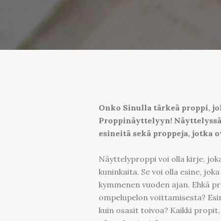
Onko Sinulla tärkeä proppi, jo
Proppinäyttelyyn! Näyttelyssä e
esineitä sekä proppeja, jotka o
Näyttelyproppi voi olla kirje, jok
kuninkaita. Se voi olla esine, jo
kymmenen vuoden ajan. Ehkä propp
ompelupelon voittamisesta? Esine
kuin osasit toivoa? Kaikki propit