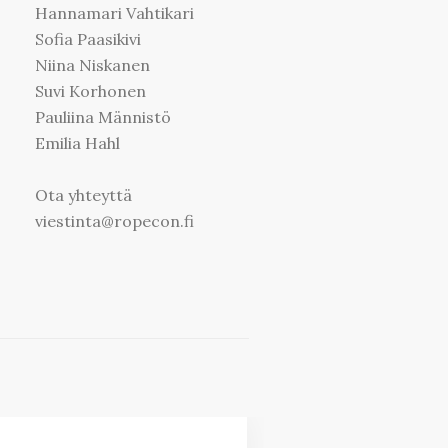
Hannamari Vahtikari
Sofia Paasikivi
Niina Niskanen
Suvi Korhonen
Pauliina Männistö
Emilia Hahl
Ota yhteyttä
viestinta@ropecon.fi