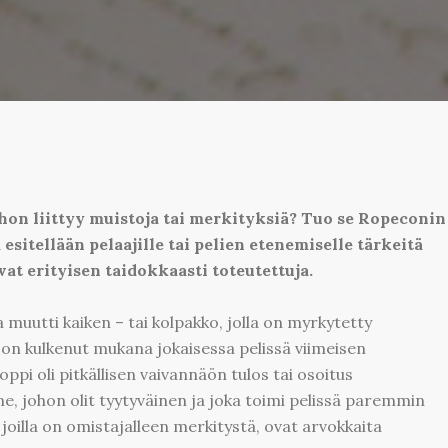
hon liittyy muistoja tai merkityksiä? Tuo se Ropeconin
sitellään pelaajille tai pelien etenemiselle tärkeitä
vat erityisen taidokkaasti toteutettuja.
a muutti kaiken – tai kolpakko, jolla on myrkytetty
ka on kulkenut mukana jokaisessa pelissä viimeisen
i oli pitkällisen vaivannäön tulos tai osoitus
, johon olit tyytyväinen ja joka toimi pelissä paremmin
, joilla on omistajalleen merkitystä, ovat arvokkaita