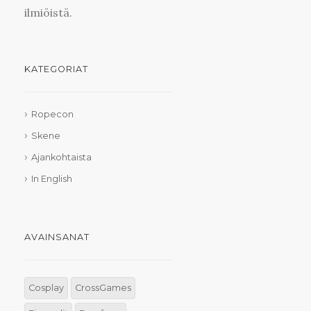
ilmiöistä.
KATEGORIAT
Ropecon
Skene
Ajankohtaista
In English
AVAINSANAT
Cosplay
CrossGames