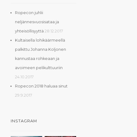
Ropecon juhlii
neljännesvuosisataa ja
yhteisöllisyyttä
28.12.2017
Kultaisella lohikäärmeellä
palkittu Johanna Koljonen
kannustaa rohkeaan ja
avoimeen pelikulttuuriin
24.10.2017
Ropecon 2018 haluaa sinut
29.9.2017
INSTAGRAM