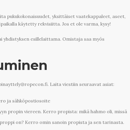
ita pukukokonaisuudet, yksittäiset vaatekappaleet, aseet,
paikalla käytetty rekvisiitta. Jos et ole varma, kysy!
tai yhdistyksen esillelaittama. Omistaja saa myös
tuminen
nayttely@ropecon.fi. Laita viestiin seuraavat asiat:
ro ja sähköpostiosoite
yyn propin viereen. Kerro propista: mikä hahmo oli, missä
 proppi on? Kerro omin sanoin propista ja sen tarinasta.