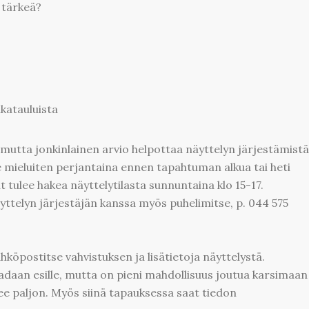
 tärkeä?
ikatauluista
i, mutta jonkinlainen arvio helpottaa näyttelyn järjestämistä
e mieluiten perjantaina ennen tapahtuman alkua tai heti
t tulee hakea näyttelytilasta sunnuntaina klo 15-17.
yttelyn järjestäjän kanssa myös puhelimitse, p. 044 575
köpostitse vahvistuksen ja lisätietoja näyttelystä.
adaan esille, mutta on pieni mahdollisuus joutua karsimaan
lee paljon. Myös siinä tapauksessa saat tiedon