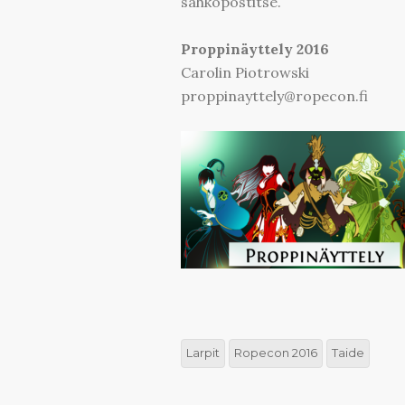
sähköpostitse.
Proppinäyttely 2016
Carolin Piotrowski
proppinayttely@ropecon.fi
Larpit
Ropecon 2016
Taide