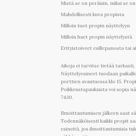
Mistä se on peräisin, miksi se on
Mahdollisesti kuva propista
Milloin tuot propin näyttelyyn
Milloin haet propin näyttelystä
Erityistoiveet esillepanosta tai a
Aikoja ei tarvitse tietää tarkast
Näyttelyesineet tuodaan paikall
porttien avautuessa klo 15. Propi
Poikkeustapauksista voi sopia nä
7430.
Ilmoittautumisen jälkeen saat säh
Todennäköisesti kaikki propit sa
esineitä, jos ilmoittautumisia tu