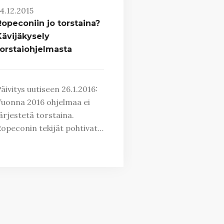
4.12.2015
Ropeconiin jo torstaina?
Kävijäkysely
torstaiohjelmasta
äivitys uutiseen 26.1.2016:
uonna 2016 ohjelmaa ei
ärjestetä torstaina.
opeconin tekijät pohtivat…