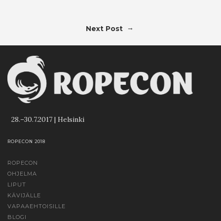
→
Next Post
28.–30.7.2017 | Helsinki
ROPECON 2018
ROPECON
OHJELMA
LIPUT
KÄVIJÄLLE
VAPAAEHTOISILLE
BLOGI