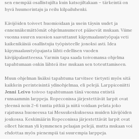
sen enempää osallistujilta kuin katsojiltakaan – tärkeintä on
hyvä huumorintaju ja reilu kilpailuhenki.
Kävijöiden toiveet huomioidaan ja usein täysin uudet ja
ennennäkemättömät ohjelmanumerot pääsevät mukaan. Viime
vuonna suuren suosion saavuttanut käpymaalaustyöpaja veti
kaikenikäisiä osallistujia työpisteelle jonoksi asti. Idea
käpymaalaustyöpajasta lähti edellisen vuoden
kävijäpalautteessa. Varmin tapa saada toivomansa ohjelma
tapahtumaan onkin lähteä itse mukaan sen toteuttamiseen.
Muun ohjelman lisäksi tapahtuma tarvitsee tietysti myös sitä
kaikkein perinteisintä ydinohjelmaa, eli pelejä. Larppiconiitti
Jenni Leivo
toivoo tapahtumaan tänä vuonna entistä
runsaammin larppeja. Ropeconissa järjestettävät larpit ovat
yleensä noin 2–6 tuntia pitkiä ja niitä voidaan pelata joko
rajatussa huoneessa tai Messukeskuksessa muiden kävijöiden
joukossa. Keskimäärin Ropeconissa järjestettävät larpit ovat
olleet hieman yli kymmenen pelaajan pelejä, mutta mukaan voi
ehdottaa myös pienempiä tai suurempia larppeja.