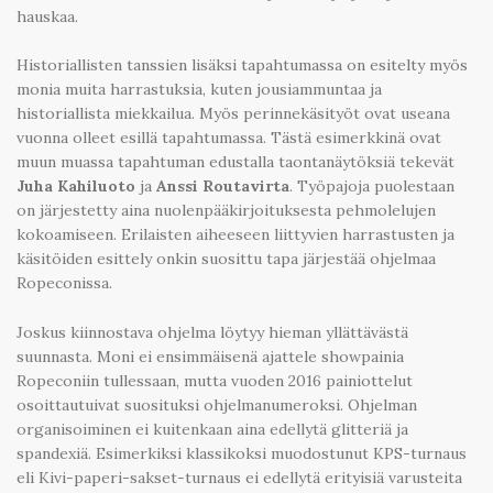
hauskaa.
Historiallisten tanssien lisäksi tapahtumassa on esitelty myös
monia muita harrastuksia, kuten jousiammuntaa ja
historiallista miekkailua. Myös perinnekäsityöt ovat useana
vuonna olleet esillä tapahtumassa. Tästä esimerkkinä ovat
muun muassa tapahtuman edustalla taontanäytöksiä tekevät
Juha Kahiluoto
ja
Anssi Routavirta
. Työpajoja puolestaan
on järjestetty aina nuolenpääkirjoituksesta pehmolelujen
kokoamiseen. Erilaisten aiheeseen liittyvien harrastusten ja
käsitöiden esittely onkin suosittu tapa järjestää ohjelmaa
Ropeconissa.
Joskus kiinnostava ohjelma löytyy hieman yllättävästä
suunnasta. Moni ei ensimmäisenä ajattele showpainia
Ropeconiin tullessaan, mutta vuoden 2016 painiottelut
osoittautuivat suosituksi ohjelmanumeroksi. Ohjelman
organisoiminen ei kuitenkaan aina edellytä glitteriä ja
spandexiä. Esimerkiksi klassikoksi muodostunut KPS-turnaus
eli Kivi-paperi-sakset-turnaus ei edellytä erityisiä varusteita