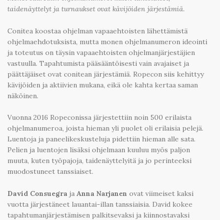
taidenäyttelyt ja turnaukset ovat kävijöiden järjestämiä.
Conitea koostaa ohjelman vapaaehtoisten lähettämistä
ohjelmaehdotuksista, mutta monen ohjelmanumeron ideointi
ja toteutus on täysin vapaaehtoisten ohjelmanjärjestäjien
vastuulla. Tapahtumista pääsääntöisesti vain avajaiset ja
päättäjäiset ovat conitean järjestämiä. Ropecon siis kehittyy
kävijöiden ja aktiivien mukana, eikä ole kahta kertaa saman
näköinen.
Vuonna 2016 Ropeconissa järjestettiin noin 500 erilaista
ohjelmanumeroa, joista hieman yli puolet oli erilaisia pelejä.
Luentoja ja paneelikeskusteluja pidettiin hieman alle sata.
Pelien ja luentojen lisäksi ohjelmaan kuuluu myös paljon
muuta, kuten työpajoja, taidenäyttelyitä ja jo perinteeksi
muodostuneet tanssiaiset.
David Consuegra
ja
Anna Narjanen
ovat viimeiset kaksi
vuotta järjestäneet lauantai-illan tanssiaisia. David kokee
tapahtumanjärjestämisen palkitsevaksi ja kiinnostavaksi