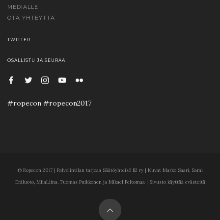
MEDIALLE
OTA YHTEYTTÄ
TWITTER
OSALLISTU JA SEURAA
#ropecon #ropecon2017
© Ropecon 2017 | Palvelintilan tarjoaa Säätöyhteisö B2 ry | Kuvat Marko Saari, Sami
Eräluoto, MiiaLiina, Tuomas Puikkonen ja Mikael Peltomaa | Sivusto käyttää evästeitä