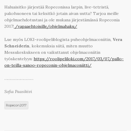
Haluaisitko järjestää Ropeconissa larpin, live-tetristä,
pakohuoneen tai keksitkö jotain aivan uutta? Tarjoa meille
ohjelmaehdotustasi ja ole mukana järjestämässä Ropeconia
2017!
/vapaaehtoisille/ohjelmahaku/
Lue myös LOKI-roolipeliblogista puheohjelmaconiitin,
Vera
Schneiderin
, kokemuksia siitä, miten muutto
Messukeskukseen on vaikuttanut ohjelmaconiitin
työskentelyyn:
https://roolipeliloki.com/2017/03/07/pallo-
on-teilla-sanoo-ropeconin-ohjelmaconiitti/
………………………
Sofia Paasikivi
Ropecon2017